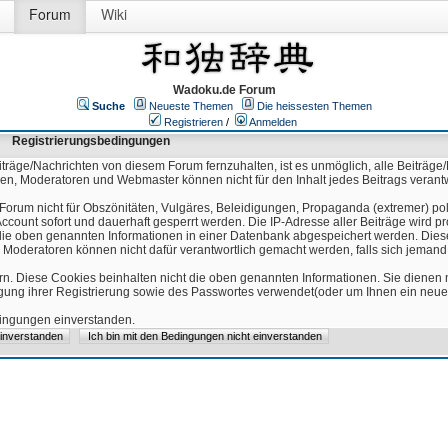
Forum
Wiki
Wadoku.de Forum
Suche
Neueste Themen
Die heissesten Themen
Registrieren
/
Anmelden
Registrierungsbedingungen
äge/Nachrichten von diesem Forum fernzuhalten, ist es unmöglich, alle Beiträge/
ren, Moderatoren und Webmaster können nicht für den Inhalt jedes Beitrags verant
Forum nicht für Obszönitäten, Vulgäres, Beleidigungen, Propaganda (extremer) pol
count sofort und dauerhaft gesperrt werden. Die IP-Adresse aller Beiträge wird pr
ss die oben genannten Informationen in einer Datenbank abgespeichert werden. Di
 Moderatoren können nicht dafür verantwortlich gemacht werden, falls sich jeman
n. Diese Cookies beinhalten nicht die oben genannten Informationen. Sie dienen
igung ihrer Registrierung sowie des Passwortes verwendet(oder um Ihnen ein neues
edingungen einverstanden.