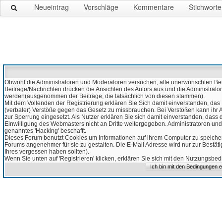
Neueintrag
Vorschläge
Kommentare
Stichworte
Obwohl die Administratoren und Moderatoren versuchen, alle unerwünschten Beitr
Beiträge/Nachrichten drücken die Ansichten des Autors aus und die Administrato
werden(ausgenommen der Beiträge, die tatsächlich von diesen stammen).
Mit dem Vollenden der Registrierung erklären Sie Sich damit einverstanden, das 
(verbaler) Verstöße gegen das Gesetz zu missbrauchen. Bei Verstößen kann ihr Ac
zur Sperrung eingesetzt. Als Nutzer erklären Sie sich damit einverstanden, da
Einwilligung des Webmasters nicht an Dritte weitergegeben. Administratoren und
genanntes 'Hacking' beschafft.
Dieses Forum benutzt Cookies um Informationen auf ihrem Computer zu speicher
Forums angenehmer für sie zu gestalten. Die E-Mail Adresse wird nur zur Bestät
Ihres vergessen haben sollten).
Wenn Sie unten auf 'Registrieren' klicken, erklären Sie sich mit den Nutzungsb