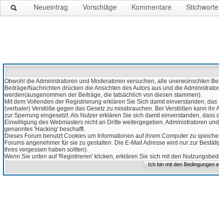
Neueintrag
Vorschläge
Kommentare
Stichworte
Obwohl die Administratoren und Moderatoren versuchen, alle unerwünschten Beitr
Beiträge/Nachrichten drücken die Ansichten des Autors aus und die Administrato
werden(ausgenommen der Beiträge, die tatsächlich von diesen stammen).
Mit dem Vollenden der Registrierung erklären Sie Sich damit einverstanden, das 
(verbaler) Verstöße gegen das Gesetz zu missbrauchen. Bei Verstößen kann ihr Ac
zur Sperrung eingesetzt. Als Nutzer erklären Sie sich damit einverstanden, da
Einwilligung des Webmasters nicht an Dritte weitergegeben. Administratoren und
genanntes 'Hacking' beschafft.
Dieses Forum benutzt Cookies um Informationen auf ihrem Computer zu speicher
Forums angenehmer für sie zu gestalten. Die E-Mail Adresse wird nur zur Bestät
Ihres vergessen haben sollten).
Wenn Sie unten auf 'Registrieren' klicken, erklären Sie sich mit den Nutzungsb