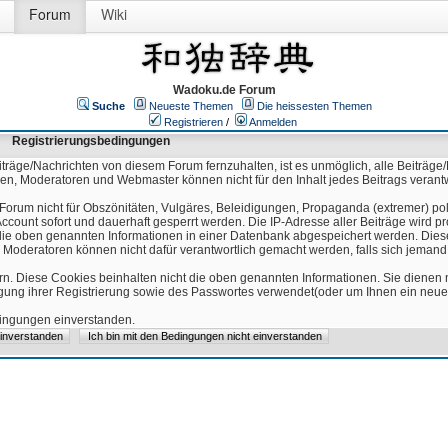
Forum
Wiki
Wadoku.de Forum
Suche
Neueste Themen
Die heissesten Themen
Registrieren
/
Anmelden
Registrierungsbedingungen
äge/Nachrichten von diesem Forum fernzuhalten, ist es unmöglich, alle Beiträge/
ren, Moderatoren und Webmaster können nicht für den Inhalt jedes Beitrags verant
Forum nicht für Obszönitäten, Vulgäres, Beleidigungen, Propaganda (extremer) pol
count sofort und dauerhaft gesperrt werden. Die IP-Adresse aller Beiträge wird pr
ss die oben genannten Informationen in einer Datenbank abgespeichert werden. Di
 Moderatoren können nicht dafür verantwortlich gemacht werden, falls sich jeman
n. Diese Cookies beinhalten nicht die oben genannten Informationen. Sie dienen
igung ihrer Registrierung sowie des Passwortes verwendet(oder um Ihnen ein neues
edingungen einverstanden.