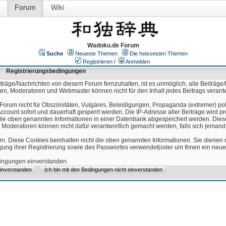
Forum
Wiki
Wadoku.de Forum
Suche
Neueste Themen
Die heissesten Themen
Registrieren
/
Anmelden
Registrierungsbedingungen
äge/Nachrichten von diesem Forum fernzuhalten, ist es unmöglich, alle Beiträge/
ren, Moderatoren und Webmaster können nicht für den Inhalt jedes Beitrags verant
Forum nicht für Obszönitäten, Vulgäres, Beleidigungen, Propaganda (extremer) pol
count sofort und dauerhaft gesperrt werden. Die IP-Adresse aller Beiträge wird pr
ss die oben genannten Informationen in einer Datenbank abgespeichert werden. Di
 Moderatoren können nicht dafür verantwortlich gemacht werden, falls sich jeman
n. Diese Cookies beinhalten nicht die oben genannten Informationen. Sie dienen
igung ihrer Registrierung sowie des Passwortes verwendet(oder um Ihnen ein neues
edingungen einverstanden.