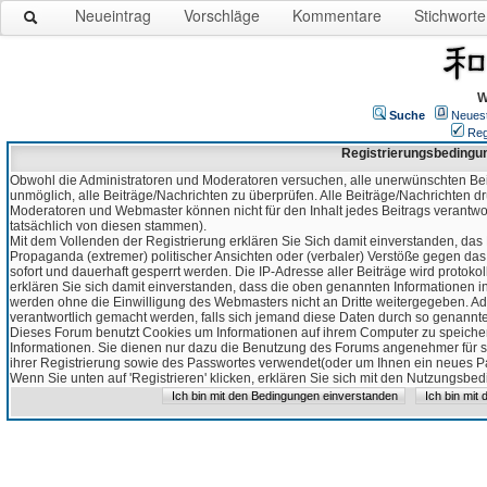
Neueintrag
Vorschläge
Kommentare
Stichworte
W
Suche
Neues
Reg
Registrierungsbedingu
Obwohl die Administratoren und Moderatoren versuchen, alle unerwünschten Bei
unmöglich, alle Beiträge/Nachrichten zu überprüfen. Alle Beiträge/Nachrichten d
Moderatoren und Webmaster können nicht für den Inhalt jedes Beitrags verantw
tatsächlich von diesen stammen).
Mit dem Vollenden der Registrierung erklären Sie Sich damit einverstanden, das 
Propaganda (extremer) politischer Ansichten oder (verbaler) Verstöße gegen da
sofort und dauerhaft gesperrt werden. Die IP-Adresse aller Beiträge wird protokol
erklären Sie sich damit einverstanden, dass die oben genannten Informationen 
werden ohne die Einwilligung des Webmasters nicht an Dritte weitergegeben. Ad
verantwortlich gemacht werden, falls sich jemand diese Daten durch so genanntes
Dieses Forum benutzt Cookies um Informationen auf ihrem Computer zu speicher
Informationen. Sie dienen nur dazu die Benutzung des Forums angenehmer für sie
ihrer Registrierung sowie des Passwortes verwendet(oder um Ihnen ein neues Pas
Wenn Sie unten auf 'Registrieren' klicken, erklären Sie sich mit den Nutzungsb