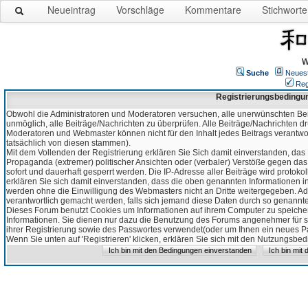
Neueintrag
Vorschläge
Kommentare
Stichworte
W
Suche
Neues
Reg
Registrierungsbedingu
Obwohl die Administratoren und Moderatoren versuchen, alle unerwünschten Bei
unmöglich, alle Beiträge/Nachrichten zu überprüfen. Alle Beiträge/Nachrichten d
Moderatoren und Webmaster können nicht für den Inhalt jedes Beitrags verantw
tatsächlich von diesen stammen).
Mit dem Vollenden der Registrierung erklären Sie Sich damit einverstanden, das 
Propaganda (extremer) politischer Ansichten oder (verbaler) Verstöße gegen da
sofort und dauerhaft gesperrt werden. Die IP-Adresse aller Beiträge wird protokol
erklären Sie sich damit einverstanden, dass die oben genannten Informationen 
werden ohne die Einwilligung des Webmasters nicht an Dritte weitergegeben. Ad
verantwortlich gemacht werden, falls sich jemand diese Daten durch so genanntes
Dieses Forum benutzt Cookies um Informationen auf ihrem Computer zu speicher
Informationen. Sie dienen nur dazu die Benutzung des Forums angenehmer für sie
ihrer Registrierung sowie des Passwortes verwendet(oder um Ihnen ein neues Pas
Wenn Sie unten auf 'Registrieren' klicken, erklären Sie sich mit den Nutzungsb