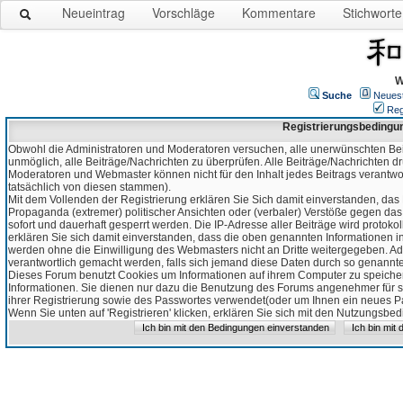
Neueintrag
Vorschläge
Kommentare
Stichworte
W
Suche
Neues
Reg
Registrierungsbedingu
Obwohl die Administratoren und Moderatoren versuchen, alle unerwünschten Bei
unmöglich, alle Beiträge/Nachrichten zu überprüfen. Alle Beiträge/Nachrichten d
Moderatoren und Webmaster können nicht für den Inhalt jedes Beitrags verantw
tatsächlich von diesen stammen).
Mit dem Vollenden der Registrierung erklären Sie Sich damit einverstanden, das 
Propaganda (extremer) politischer Ansichten oder (verbaler) Verstöße gegen da
sofort und dauerhaft gesperrt werden. Die IP-Adresse aller Beiträge wird protokol
erklären Sie sich damit einverstanden, dass die oben genannten Informationen 
werden ohne die Einwilligung des Webmasters nicht an Dritte weitergegeben. Ad
verantwortlich gemacht werden, falls sich jemand diese Daten durch so genanntes
Dieses Forum benutzt Cookies um Informationen auf ihrem Computer zu speicher
Informationen. Sie dienen nur dazu die Benutzung des Forums angenehmer für sie
ihrer Registrierung sowie des Passwortes verwendet(oder um Ihnen ein neues Pas
Wenn Sie unten auf 'Registrieren' klicken, erklären Sie sich mit den Nutzungsb