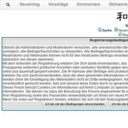
Neueintrag
Vorschläge
Kommentare
Stichworte
W
Suche
Neues
Reg
Registrierungsbedingu
Obwohl die Administratoren und Moderatoren versuchen, alle unerwünschten Bei
unmöglich, alle Beiträge/Nachrichten zu überprüfen. Alle Beiträge/Nachrichten d
Moderatoren und Webmaster können nicht für den Inhalt jedes Beitrags verantw
tatsächlich von diesen stammen).
Mit dem Vollenden der Registrierung erklären Sie Sich damit einverstanden, das 
Propaganda (extremer) politischer Ansichten oder (verbaler) Verstöße gegen da
sofort und dauerhaft gesperrt werden. Die IP-Adresse aller Beiträge wird protokol
erklären Sie sich damit einverstanden, dass die oben genannten Informationen 
werden ohne die Einwilligung des Webmasters nicht an Dritte weitergegeben. Ad
verantwortlich gemacht werden, falls sich jemand diese Daten durch so genanntes
Dieses Forum benutzt Cookies um Informationen auf ihrem Computer zu speicher
Informationen. Sie dienen nur dazu die Benutzung des Forums angenehmer für sie
ihrer Registrierung sowie des Passwortes verwendet(oder um Ihnen ein neues Pas
Wenn Sie unten auf 'Registrieren' klicken, erklären Sie sich mit den Nutzungsb