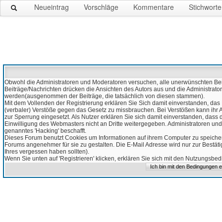
Neueintrag
Vorschläge
Kommentare
Stichworte
Obwohl die Administratoren und Moderatoren versuchen, alle unerwünschten Beitr
Beiträge/Nachrichten drücken die Ansichten des Autors aus und die Administrato
werden(ausgenommen der Beiträge, die tatsächlich von diesen stammen).
Mit dem Vollenden der Registrierung erklären Sie Sich damit einverstanden, das 
(verbaler) Verstöße gegen das Gesetz zu missbrauchen. Bei Verstößen kann ihr Ac
zur Sperrung eingesetzt. Als Nutzer erklären Sie sich damit einverstanden, da
Einwilligung des Webmasters nicht an Dritte weitergegeben. Administratoren und
genanntes 'Hacking' beschafft.
Dieses Forum benutzt Cookies um Informationen auf ihrem Computer zu speicher
Forums angenehmer für sie zu gestalten. Die E-Mail Adresse wird nur zur Bestät
Ihres vergessen haben sollten).
Wenn Sie unten auf 'Registrieren' klicken, erklären Sie sich mit den Nutzungsb