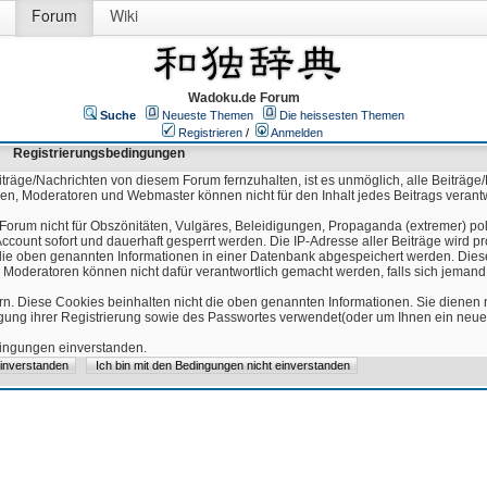
Forum
Wiki
Wadoku.de Forum
Suche
Neueste Themen
Die heissesten Themen
Registrieren
/
Anmelden
Registrierungsbedingungen
äge/Nachrichten von diesem Forum fernzuhalten, ist es unmöglich, alle Beiträge/
ren, Moderatoren und Webmaster können nicht für den Inhalt jedes Beitrags verant
Forum nicht für Obszönitäten, Vulgäres, Beleidigungen, Propaganda (extremer) pol
count sofort und dauerhaft gesperrt werden. Die IP-Adresse aller Beiträge wird pr
ss die oben genannten Informationen in einer Datenbank abgespeichert werden. Di
 Moderatoren können nicht dafür verantwortlich gemacht werden, falls sich jeman
n. Diese Cookies beinhalten nicht die oben genannten Informationen. Sie dienen
igung ihrer Registrierung sowie des Passwortes verwendet(oder um Ihnen ein neues
edingungen einverstanden.