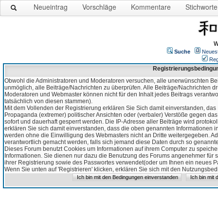
Neueintrag
Vorschläge
Kommentare
Stichworte
W
Suche
Neues
Reg
Registrierungsbedingu
Obwohl die Administratoren und Moderatoren versuchen, alle unerwünschten Bei
unmöglich, alle Beiträge/Nachrichten zu überprüfen. Alle Beiträge/Nachrichten d
Moderatoren und Webmaster können nicht für den Inhalt jedes Beitrags verantw
tatsächlich von diesen stammen).
Mit dem Vollenden der Registrierung erklären Sie Sich damit einverstanden, das 
Propaganda (extremer) politischer Ansichten oder (verbaler) Verstöße gegen da
sofort und dauerhaft gesperrt werden. Die IP-Adresse aller Beiträge wird protokol
erklären Sie sich damit einverstanden, dass die oben genannten Informationen 
werden ohne die Einwilligung des Webmasters nicht an Dritte weitergegeben. Ad
verantwortlich gemacht werden, falls sich jemand diese Daten durch so genanntes
Dieses Forum benutzt Cookies um Informationen auf ihrem Computer zu speicher
Informationen. Sie dienen nur dazu die Benutzung des Forums angenehmer für sie
ihrer Registrierung sowie des Passwortes verwendet(oder um Ihnen ein neues Pas
Wenn Sie unten auf 'Registrieren' klicken, erklären Sie sich mit den Nutzungsb