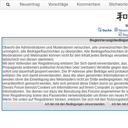
Neueintrag
Vorschläge
Kommentare
Stichworte
W
Suche
Neues
Reg
Registrierungsbedingu
Obwohl die Administratoren und Moderatoren versuchen, alle unerwünschten Bei
unmöglich, alle Beiträge/Nachrichten zu überprüfen. Alle Beiträge/Nachrichten d
Moderatoren und Webmaster können nicht für den Inhalt jedes Beitrags verantw
tatsächlich von diesen stammen).
Mit dem Vollenden der Registrierung erklären Sie Sich damit einverstanden, das 
Propaganda (extremer) politischer Ansichten oder (verbaler) Verstöße gegen da
sofort und dauerhaft gesperrt werden. Die IP-Adresse aller Beiträge wird protokol
erklären Sie sich damit einverstanden, dass die oben genannten Informationen 
werden ohne die Einwilligung des Webmasters nicht an Dritte weitergegeben. Ad
verantwortlich gemacht werden, falls sich jemand diese Daten durch so genanntes
Dieses Forum benutzt Cookies um Informationen auf ihrem Computer zu speicher
Informationen. Sie dienen nur dazu die Benutzung des Forums angenehmer für sie
ihrer Registrierung sowie des Passwortes verwendet(oder um Ihnen ein neues Pas
Wenn Sie unten auf 'Registrieren' klicken, erklären Sie sich mit den Nutzungsb