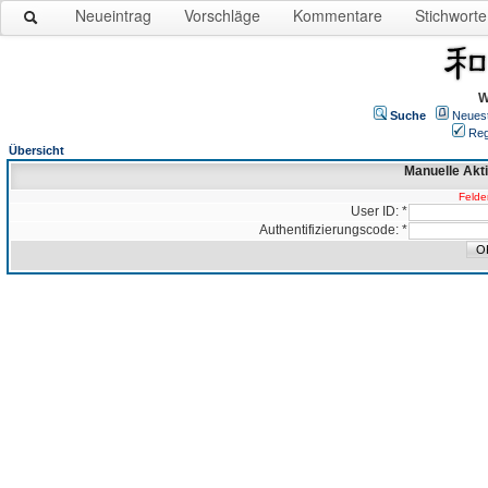
Neueintrag
Vorschläge
Kommentare
Stichworte
W
Suche
Neues
Reg
Übersicht
Manuelle Akt
Felder
User ID: *
Authentifizierungscode: *