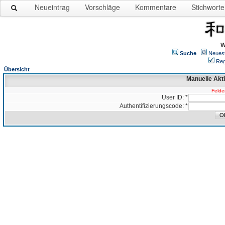
Neueintrag
Vorschläge
Kommentare
Stichworte
W
Suche
Neues
Reg
Übersicht
Manuelle Akt
Felder
User ID: *
Authentifizierungscode: *