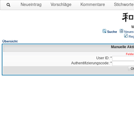
Neueintrag
Vorschläge
Kommentare
Stichworte
W
Suche
Neues
Reg
Übersicht
Manuelle Akt
Felder
User ID: *
Authentifizierungscode: *