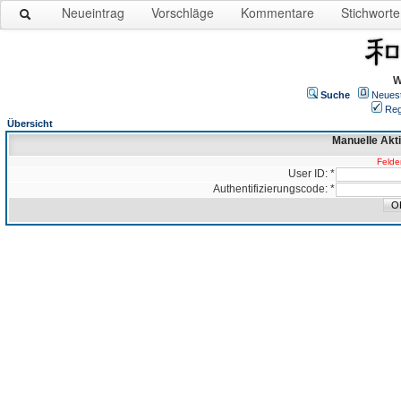
Neueintrag
Vorschläge
Kommentare
Stichworte
W
Suche
Neues
Reg
Übersicht
Manuelle Akt
Felder
User ID: *
Authentifizierungscode: *