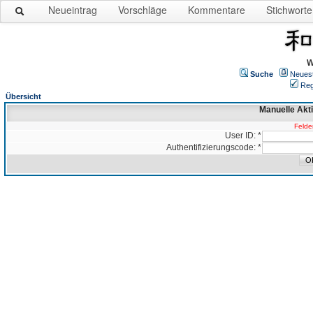
Neueintrag
Vorschläge
Kommentare
Stichworte
W
Suche
Neues
Reg
Übersicht
Manuelle Akt
Felder
User ID: *
Authentifizierungscode: *