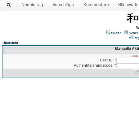
Neueintrag
Vorschläge
Kommentare
Stichworte
W
Suche
Neues
Reg
Übersicht
Manuelle Akt
Felder
User ID: *
Authentifizierungscode: *