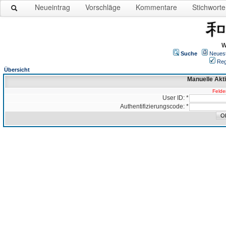
Neueintrag
Vorschläge
Kommentare
Stichworte
W
Suche
Neues
Reg
Übersicht
Manuelle Akt
Felder
User ID: *
Authentifizierungscode: *