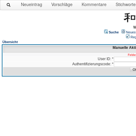
Neueintrag
Vorschläge
Kommentare
Stichworte
W
Suche
Neues
Reg
Übersicht
Manuelle Akt
Felder
User ID: *
Authentifizierungscode: *