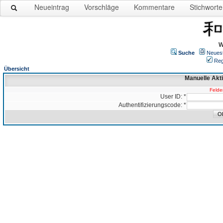
Neueintrag
Vorschläge
Kommentare
Stichworte
W
Suche
Neues
Reg
Übersicht
Manuelle Akt
Felder
User ID: *
Authentifizierungscode: *