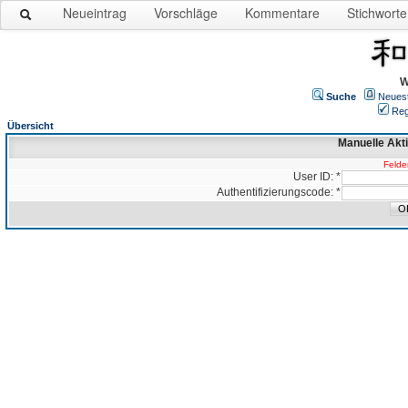
Neueintrag
Vorschläge
Kommentare
Stichworte
W
Suche
Neues
Reg
Übersicht
Manuelle Akt
Felder
User ID: *
Authentifizierungscode: *