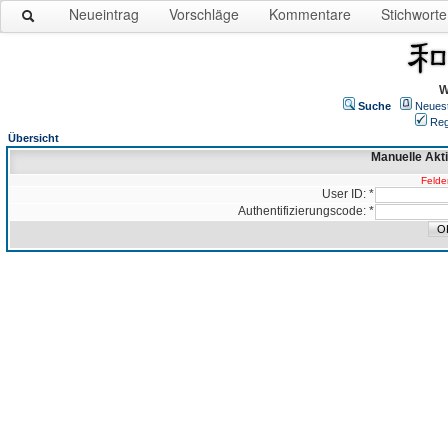
Neueintrag
Vorschläge
Kommentare
Stichworte
W
Suche
Neues
Reg
Übersicht
Manuelle Akt
Felder
User ID: *
Authentifizierungscode: *