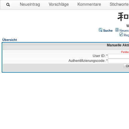
Neueintrag
Vorschläge
Kommentare
Stichworte
W
Suche
Neues
Reg
Übersicht
Manuelle Akt
Felder
User ID: *
Authentifizierungscode: *