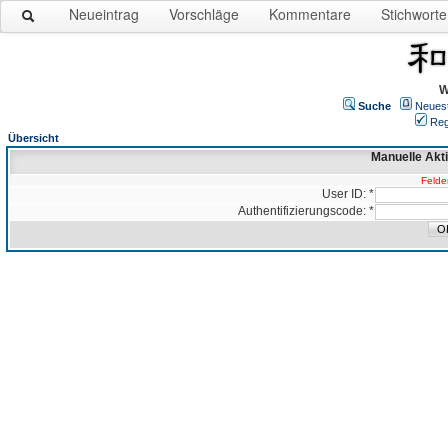
Neueintrag
Vorschläge
Kommentare
Stichworte
W
Suche
Neues
Reg
Übersicht
Manuelle Akt
Felder
User ID: *
Authentifizierungscode: *