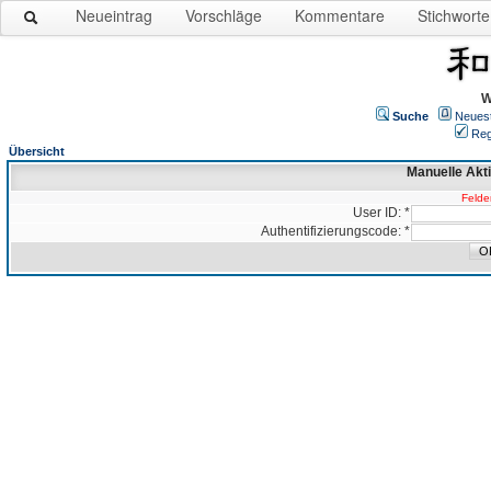
Neueintrag
Vorschläge
Kommentare
Stichworte
W
Suche
Neues
Reg
Übersicht
Manuelle Akt
Felder
User ID: *
Authentifizierungscode: *