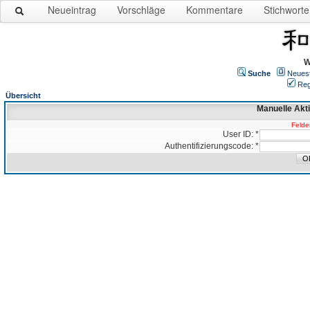
Neueintrag
Vorschläge
Kommentare
Stichworte
W
Suche
Neues
Reg
Übersicht
Manuelle Akt
Felder
User ID: *
Authentifizierungscode: *