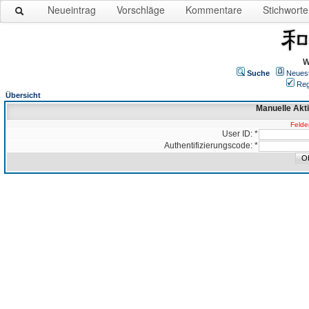
Neueintrag
Vorschläge
Kommentare
Stichworte
W
Suche
Neues
Reg
Übersicht
Manuelle Akt
Felder
User ID: *
Authentifizierungscode: *