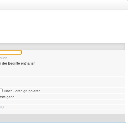
alten
 der Begriffe enthalten
Nach Foren gruppieren
bsteigend
)
en