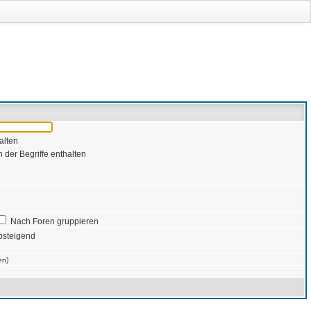
alten
 der Begriffe enthalten
Nach Foren gruppieren
bsteigend
)
en