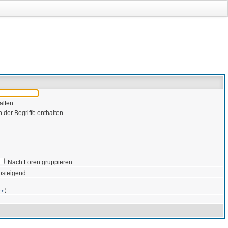
alten
 der Begriffe enthalten
Nach Foren gruppieren
bsteigend
)
en