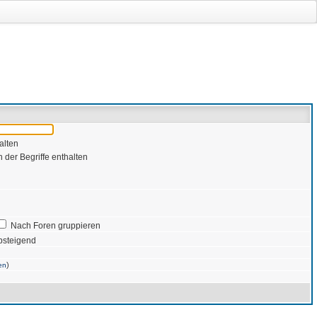
alten
 der Begriffe enthalten
Nach Foren gruppieren
bsteigend
)
en