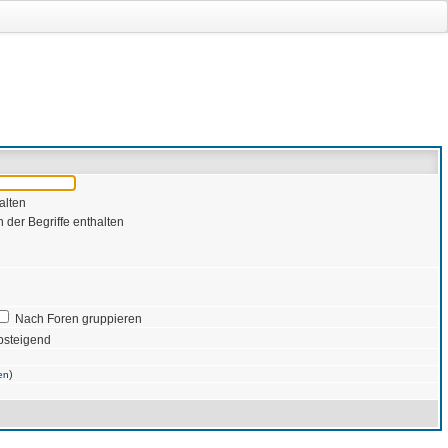
alten
 der Begriffe enthalten
Nach Foren gruppieren
bsteigend
)
en