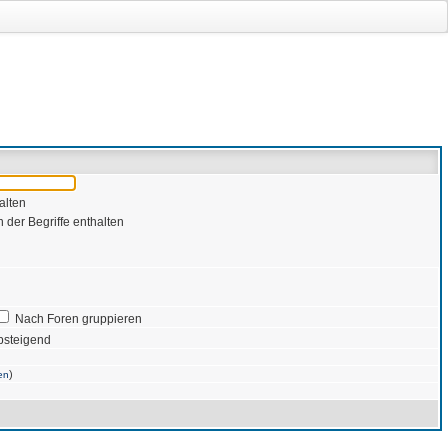
alten
 der Begriffe enthalten
Nach Foren gruppieren
bsteigend
)
en