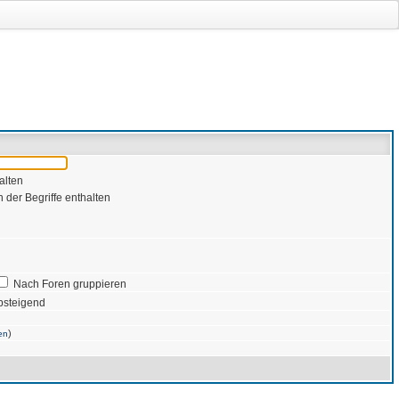
alten
 der Begriffe enthalten
Nach Foren gruppieren
bsteigend
)
en