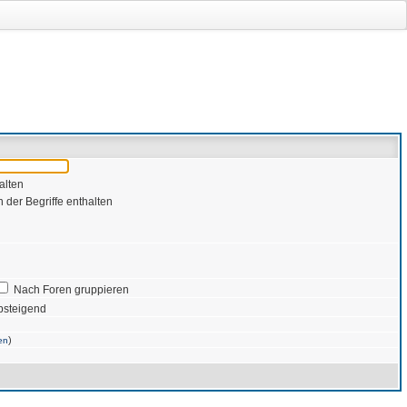
alten
 der Begriffe enthalten
Nach Foren gruppieren
bsteigend
)
en