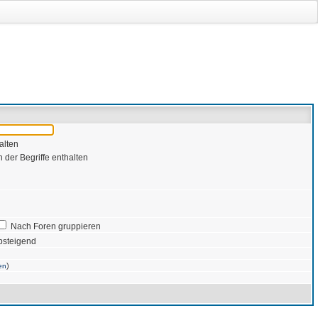
alten
 der Begriffe enthalten
Nach Foren gruppieren
bsteigend
)
en