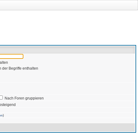
alten
 der Begriffe enthalten
Nach Foren gruppieren
bsteigend
)
en