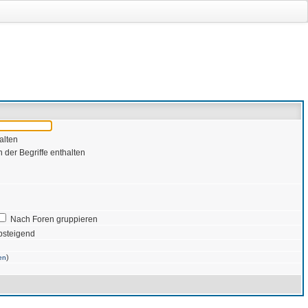
alten
 der Begriffe enthalten
Nach Foren gruppieren
bsteigend
)
en