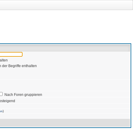
alten
 der Begriffe enthalten
Nach Foren gruppieren
bsteigend
)
en