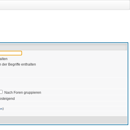
alten
 der Begriffe enthalten
Nach Foren gruppieren
bsteigend
)
en