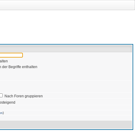
alten
 der Begriffe enthalten
Nach Foren gruppieren
bsteigend
)
en