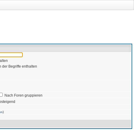
alten
 der Begriffe enthalten
Nach Foren gruppieren
bsteigend
)
en