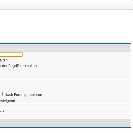
alten
 der Begriffe enthalten
Nach Foren gruppieren
bsteigend
)
en