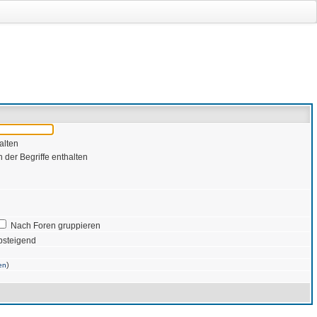
alten
 der Begriffe enthalten
Nach Foren gruppieren
bsteigend
)
en