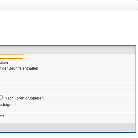
alten
 der Begriffe enthalten
Nach Foren gruppieren
bsteigend
)
en