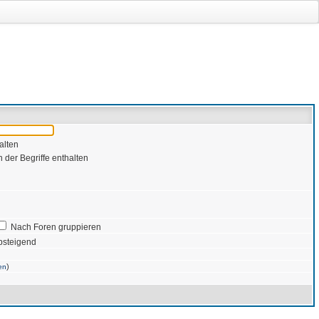
alten
 der Begriffe enthalten
Nach Foren gruppieren
bsteigend
)
en