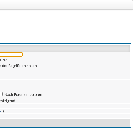
alten
 der Begriffe enthalten
Nach Foren gruppieren
bsteigend
)
en