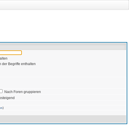
alten
 der Begriffe enthalten
Nach Foren gruppieren
bsteigend
)
en