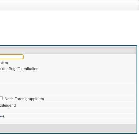
alten
 der Begriffe enthalten
Nach Foren gruppieren
bsteigend
)
en