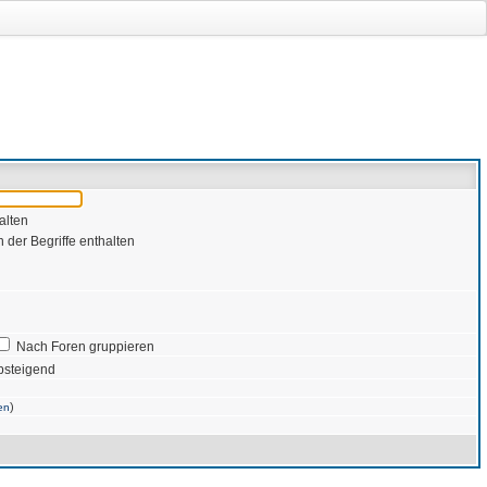
alten
 der Begriffe enthalten
Nach Foren gruppieren
bsteigend
)
en