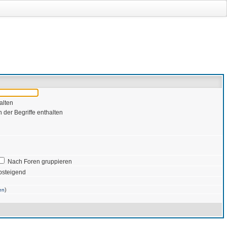
alten
 der Begriffe enthalten
Nach Foren gruppieren
bsteigend
)
en